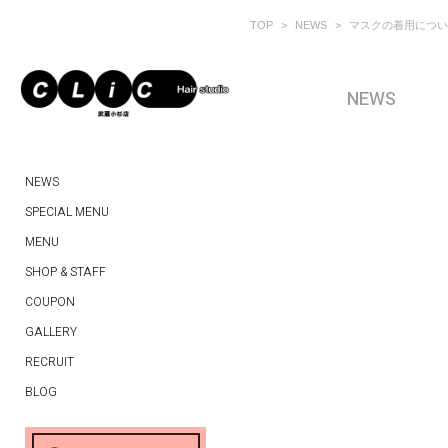
TOP
NEWS
マスクの着用につい
NEWS
NEWS
SPECIAL MENU
MENU
SHOP & STAFF
COUPON
GALLERY
RECRUIT
BLOG