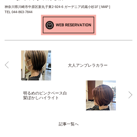
神奈川県川崎市中原区新丸子東2-924-6 ガーデニア武蔵小杉1F [
MAP
]
TEL 044-863-7844
大人アンブレラカラー
明るめのピンクベース白
髪ぼかしハイライト
記事一覧へ