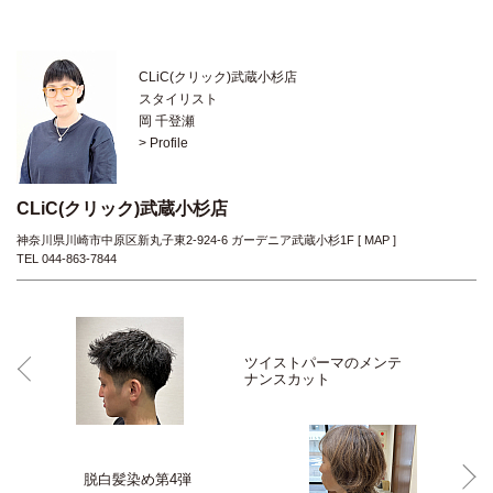
CLiC(クリック)武蔵小杉店
スタイリスト
岡 千登瀬
> Profile
CLiC(クリック)武蔵小杉店
神奈川県川崎市中原区新丸子東2-924-6 ガーデニア武蔵小杉1F [
MAP
]
TEL 044-863-7844
ツイストパーマのメンテ
ナンスカット
脱白髪染め第4弾