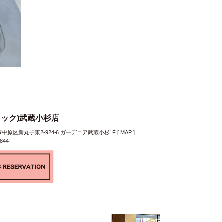
クリック)武蔵小杉店
原区新丸子東2-924-6 ガーデニア武蔵小杉1F [
MAP
]
7844