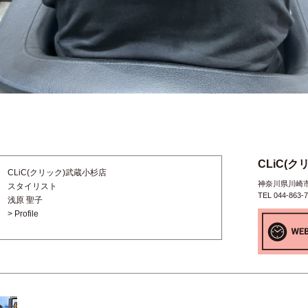
CLiC(
CLiC(クリック)武蔵小杉店
神奈川県川崎市中
スタイリスト
TEL 044-863-
浅原 聖子
> Profile