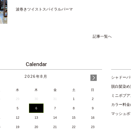
波巻きツイストスパイラルパーマ
記事一覧へ
Calendar
2026
年
8月
シャドーパ
脱白髪染め
火
水
木
金
土
日
ミニボブア
8
29
30
31
1
2
カラー料金
5
6
7
8
9
マッシュボ
1
12
13
14
15
16
8
19
20
21
22
23