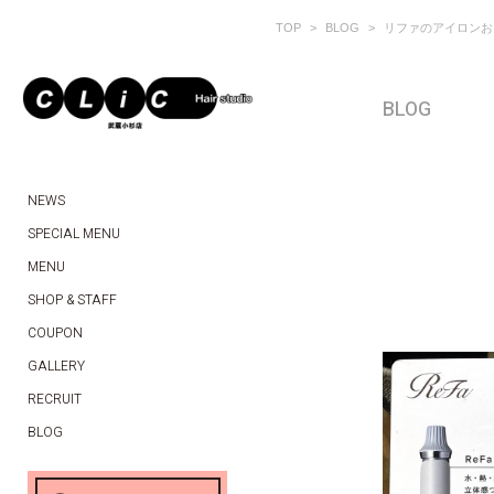
TOP
BLOG
リファのアイロンお
BLOG
NEWS
SPECIAL MENU
MENU
SHOP & STAFF
COUPON
GALLERY
RECRUIT
BLOG