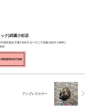
クリック)武蔵小杉店
原区新丸子東2-924-6 ガーデニア武蔵小杉1F [
MAP
]
7844
アンブレラカラー