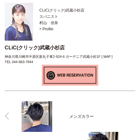
CLiC(クリック)武蔵小杉店
スパニスト
村山 佳奈
> Profile
CLiC(クリック)武蔵小杉店
神奈川県川崎市中原区新丸子東2-924-6 ガーデニア武蔵小杉1F [
MAP
]
TEL 044-863-7844
メンズカラー