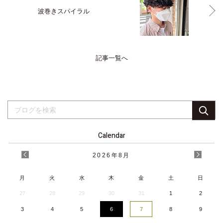
波巻きスパイラル
記事一覧へ
Calendar
2026
年
8月
月
火
水
木
金
土
日
27
28
29
30
31
1
2
3
4
5
6
7
8
9