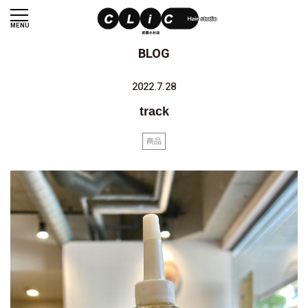
MENU
BLOG
2022.7.28
track
商品